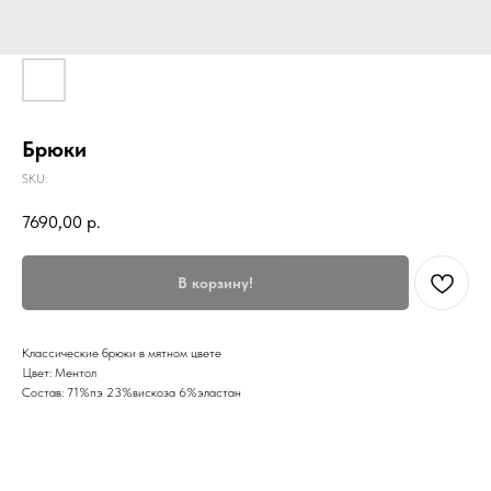
Брюки
SKU:
7690,00
р.
В корзину!
Классические брюки в мятном цвете
Цвет: Ментол
Состав: 71%пэ 23%вискоза 6%эластан