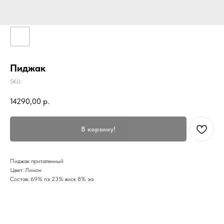
Пиджак
SKU:
14290,00
р.
В корзину!
Пиджак приталенный
Цвет: Лимон
Состав: 69% пэ 23% виск 8% эа