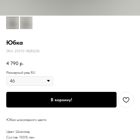
Юбка
SKU:
25010-1В/80/26
4 790
р.
Размерный ряд RU
В корзину!
Юбка шоколадного цвета
Цвет: Шоколад
Состав: 100% лен